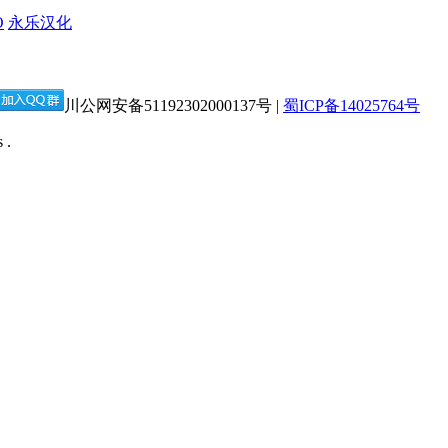
O
永乐汉化
川公网安备51192302000137号 |
蜀ICP备14025764号
 .