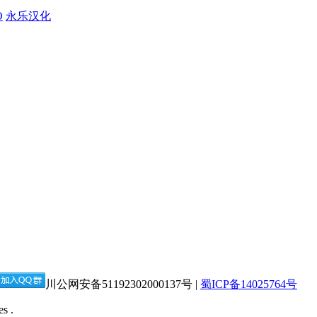
O
永乐汉化
川公网安备51192302000137号 |
蜀ICP备14025764号
s .