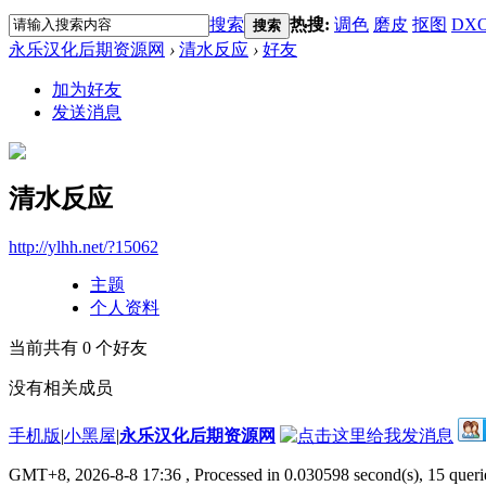
搜索
热搜:
调色
磨皮
抠图
DX
搜索
永乐汉化后期资源网
›
清水反应
›
好友
加为好友
发送消息
清水反应
http://ylhh.net/?15062
主题
个人资料
当前共有
0
个好友
没有相关成员
手机版
|
小黑屋
|
永乐汉化后期资源网
GMT+8, 2026-8-8 17:36
, Processed in 0.030598 second(s), 15 querie